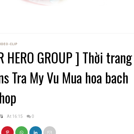
IDEO-CLIP
R HERO GROUP ] Thời trang
ns Tra My Vu Mua hoa bach
hop
Vũ
At 16:15
0