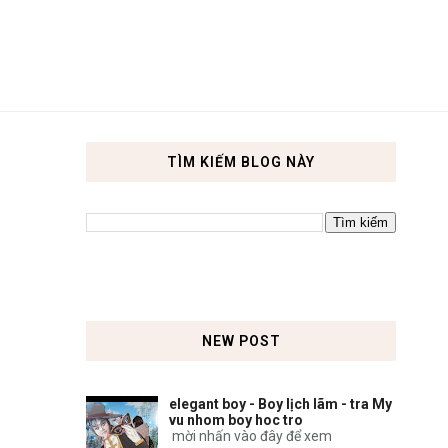
TÌM KIẾM BLOG NÀY
NEW POST
elegant boy - Boy lịch lãm - tra My
vu nhom boy hoc tro
mời nhấn vào đây để xem