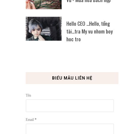
Hello CEO ...Hello, tổng
tài...tra My vu nhom boy
hoc tro
BIỂU MẪU LIÊN HỆ
Tên
Email
*