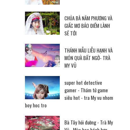
CHÚA BÀ NĂM PHƯƠNG VÀ
GIẤC MƠ BÁO ĐIỀM LÀNH
SẼ TỚI
THÁNH MẪU LIỄU HẠNH VÀ
MÓN QUÀ BẤT NGỜ- TRÀ
MY VŨ
super hot detective
gamer - Thám tử game
siêu hot - tra My vu nhom
boy hoc tro
Bà Tây hỏi đường - Trà My
Vũ - Mùa hoa bách hợp