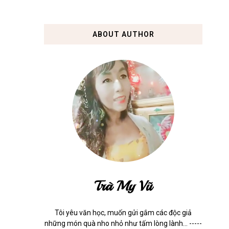
ABOUT AUTHOR
Trà My Vũ
Tôi yêu văn học, muốn gửi gắm các độc giả
những món quà nho nhỏ như tấm lòng lành... -----