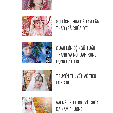
SỰ TÍCH CHÚA ĐỆ TAM LÂM
THAO (BÀ CHÚA ÓT)
QUAN LỚN ĐỆ NGŨ TUẦN
TRANH VÀ NỖI OAN RUNG
ĐỘNG ĐẤT TRỜI
TRUYỀN THUYẾT VỀ TIỂU
LONG NỮ
VÀI NÉT SƠ LƯỢC VỀ CHÚA
BÀ NĂM PHƯƠNG