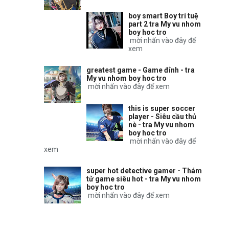
boy smart Boy trí tuệ
part 2 tra My vu nhom
boy hoc tro
mời nhấn vào đây để
xem
greatest game - Game đỉnh - tra
My vu nhom boy hoc tro
mời nhấn vào đây để xem
this is super soccer
player - Siêu cầu thủ
nè - tra My vu nhom
boy hoc tro
mời nhấn vào đây để
xem
super hot detective gamer - Thám
tử game siêu hot - tra My vu nhom
boy hoc tro
mời nhấn vào đây để xem