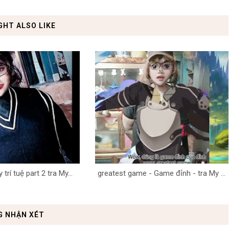
GHT ALSO LIKE
trí tuệ part 2 tra My...
greatest game - Game đỉnh - tra My ...
G NHẬN XÉT