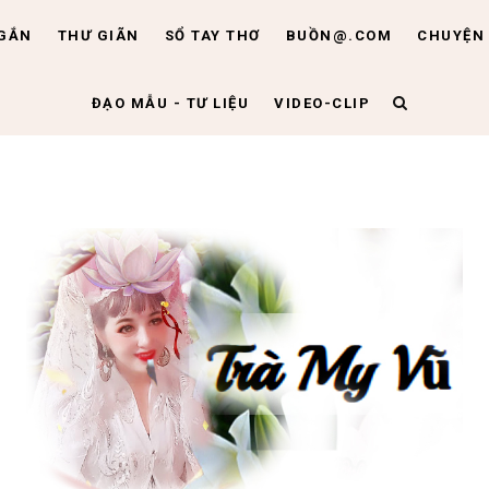
NGẮN
THƯ GIÃN
SỔ TAY THƠ
BUỒN@.COM
CHUYỆN 
ĐẠO MẪU - TƯ LIỆU
VIDEO-CLIP