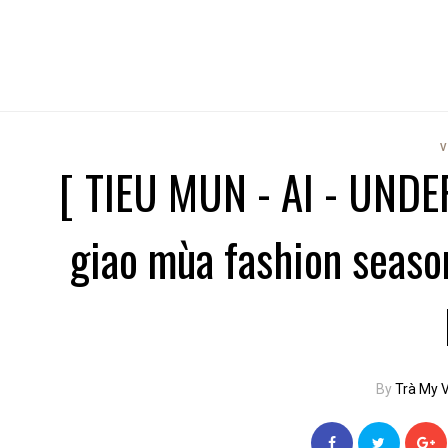
V
[ TIEU MUN - AI - UNDE
giao mùa fashion seaso
By
Trà My 