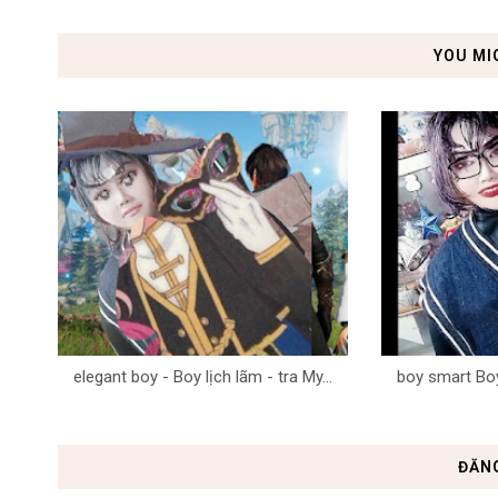
YOU MI
elegant boy - Boy lịch lãm - tra My...
boy smart Boy 
ĐĂN