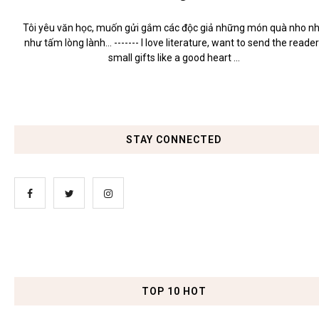
Tôi yêu văn học, muốn gửi gắm các độc giả những món quà nho n
như tấm lòng lành... ------- I love literature, want to send the reade
small gifts like a good heart ...
STAY CONNECTED
TOP 10 HOT