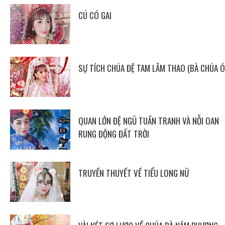
CÚ CÓ GAI
SỰ TÍCH CHÚA ĐỆ TAM LÂM THAO (BÀ CHÚA Ó
QUAN LỚN ĐỆ NGŨ TUẦN TRANH VÀ NỖI OAN
RUNG ĐỘNG ĐẤT TRỜI
TRUYỀN THUYẾT VỀ TIỂU LONG NỮ