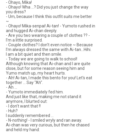
- Ohayo, Mika!
- Ohayo! Wha ...? Did you just change the way
you dress?
- Um, because I think this outfit suits me better
~
- Ohayo! Mika-senpai! Ai-tan! - Yumoto rushed in
and hugged Ai-chan deeply.
- Are you two wearing a couple of clothes ?? -
I'm a little surprised.
- Couple clothes? I don't even notice ~ Because
I'm always dressed the same with Ai-tan...Hihi.
I am a bit quiet and then smile.
- Today we are going to walk to school!
Although knowing that Ai-chan and I are quite
close, but for some reason seeing him and
Yumo match up, my heart hurts.
- Ah! Ai-tan, I made this bento for you! Let's eat
together ... Say "Ah".
- Ah ...
- Yumoto immediately fed him.
And just like that, making me not stand it
anymore, I blurted out:
- I don't want that !!
- Huh?
I suddenly remembered ...
- N-nothing! - I smiled wryly and ran away.
Ai-chan was very curious, but then he chased
and held my hand: