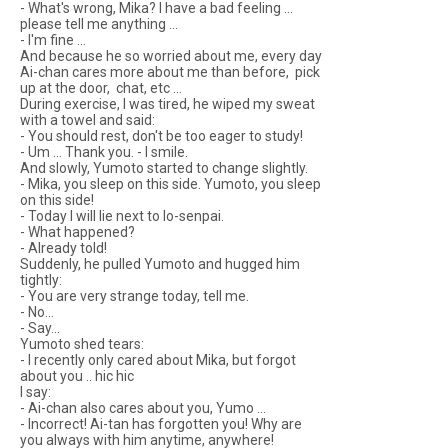
- What's wrong, Mika? I have a bad feeling ...
please tell me anything ...
- I'm fine ...
And because he so worried about me, every day
Ai-chan cares more about me than before, pick
up at the door, chat, etc ...
During exercise, I was tired, he wiped my sweat
with a towel and said:
- You should rest, don't be too eager to study!
- Um ... Thank you. - I smile.
And slowly, Yumoto started to change slightly.
- Mika, you sleep on this side. Yumoto, you sleep
on this side!
- Today I will lie next to Io-senpai.
- What happened?
- Already told!
Suddenly, he pulled Yumoto and hugged him
tightly:
- You are very strange today, tell me.
- No...
- Say...
Yumoto shed tears:
- I recently only cared about Mika, but forgot
about you .. hic hic
I say:
- Ai-chan also cares about you, Yumo ...
- Incorrect! Ai-tan has forgotten you! Why are
you always with him anytime, anywhere!