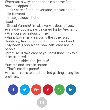
When you always mentioned my name first,
now the opposite.
- I take care of about everyone, are you stupid ....
- He frowned.
- I'm so jealous ... huhu ...
I said:
- Stupid Yumoto! I'm also very jealous of you,
every day you always be cared for by Ai-chan ...
- Are you also jealous of me?
- Right! Extremely jealous is the other way...
Suddenly, Ai-chan patted both of us and said:
- My body is only alone, how can I care about 30
people.
I promise I'll take care of you next time ... okay?
Io interrupted:
- 1-1, both sides feel jealous!
Yumoto and I said in unison:
- That's not the game!
And so ... Yumoto and I started getting along like
brothers, hi.