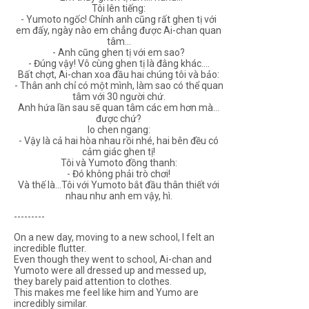
Tôi lên tiếng:
- Yumoto ngốc! Chính anh cũng rất ghen tị với
em đấy, ngày nào em chẳng được Ai-chan quan
tâm...
- Anh cũng ghen tị với em sao?
- Đúng vậy! Vô cùng ghen tị là đằng khác....
Bất chợt, Ai-chan xoa đầu hai chúng tôi và bảo:
- Thân anh chỉ có một mình, làm sao có thể quan
tâm với 30 người chứ.
Anh hứa lần sau sẽ quan tâm các em hơn mà...
được chứ?
Io chen ngang:
- Vậy là cả hai hòa nhau rồi nhé, hai bên đều có
cảm giác ghen tị!
Tôi và Yumoto đồng thanh:
- Đó không phải trò chơi!
Và thế là...Tôi với Yumoto bắt đầu thân thiết với
nhau như anh em vậy, hì.
---------
On a new day, moving to a new school, I felt an
incredible flutter.
Even though they went to school, Ai-chan and
Yumoto were all dressed up and messed up,
they barely paid attention to clothes.
This makes me feel like him and Yumo are
incredibly similar.