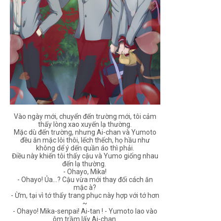
Vào ngày mới, chuyển đến trường mới, tôi cảm
thấy lòng xao xuyến lạ thường.
Mặc dù đến trường, nhưng Ai-chan và Yumoto
đều ăn mặc lôi thôi, lếch thếch, họ hầu như
không dể ý dến quần áo thì phải.
Điều này khiến tôi thấy cậu và Yumo giống nhau
đến lạ thường.
- Ohayo, Mika!
- Ohayo! Ủa...? Cậu vừa mới thay đổi cách ăn
mặc à?
- Ừm, tại vì tớ thấy trang phục này hợp với tớ hơn
~
- Ohayo! Mika-senpai! Ai-tan ! - Yumoto lao vào
ôm trầm lấy Ai-chan.