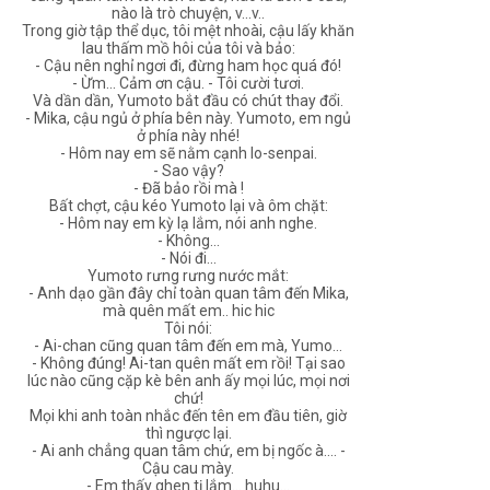
nào là trò chuyện, v...v..
Trong giờ tập thể dục, tôi mệt nhoài, cậu lấy khăn
lau thấm mồ hôi của tôi và bảo:
- Cậu nên nghỉ ngơi đi, đừng ham học quá đó!
- Ừm... Cảm ơn cậu. - Tôi cười tươi.
Và dần dần, Yumoto bắt đầu có chút thay đổi.
- Mika, cậu ngủ ở phía bên này. Yumoto, em ngủ
ở phía này nhé!
- Hôm nay em sẽ nằm cạnh Io-senpai.
- Sao vậy?
- Đã bảo rồi mà !
Bất chợt, cậu kéo Yumoto lại và ôm chặt:
- Hôm nay em kỳ lạ lắm, nói anh nghe.
- Không...
- Nói đi...
Yumoto rưng rưng nước mắt:
- Anh dạo gần đây chỉ toàn quan tâm đến Mika,
mà quên mất em.. hic hic
Tôi nói:
- Ai-chan cũng quan tâm đến em mà, Yumo...
- Không đúng! Ai-tan quên mất em rồi! Tại sao
lúc nào cũng cặp kè bên anh ấy mọi lúc, mọi nơi
chứ!
Mọi khi anh toàn nhắc đến tên em đầu tiên, giờ
thì ngược lại.
- Ai anh chẳng quan tâm chứ, em bị ngốc à.... -
Cậu cau mày.
- Em thấy ghen tị lắm... huhu...