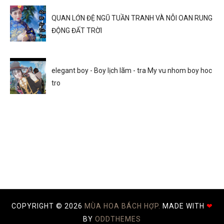
QUAN LỚN ĐỆ NGŨ TUẦN TRANH VÀ NỖI OAN RUNG
ĐỘNG ĐẤT TRỜI
elegant boy - Boy lịch lãm - tra My vu nhom boy hoc
tro
COPYRIGHT ©
2026
MÙA HOA BÁCH HỢP.
MADE WITH
❤
BY
ODDTHEMES