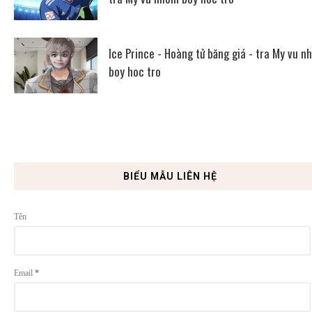
Ice Prince - Hoàng tử băng giá - tra My vu n
boy hoc tro
BIỂU MẪU LIÊN HỆ
Tên
Email
*