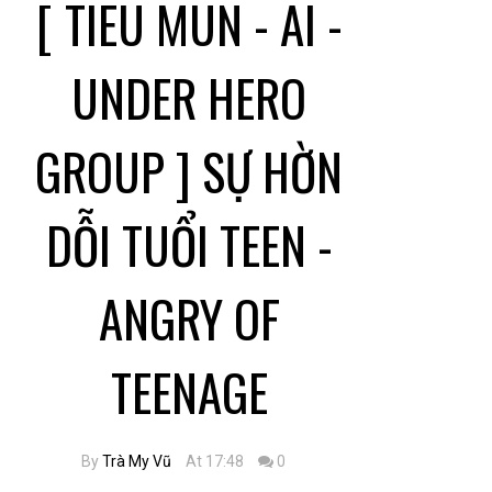
[ TIEU MUN - AI -
UNDER HERO
GROUP ] SỰ HỜN
DỖI TUỔI TEEN -
ANGRY OF
TEENAGE
By
Trà My Vũ
At 17:48
0