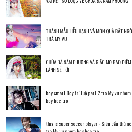
VÀI NÉT SƠ LƯỢC VỀ CHÚA BÀ NĂM PHƯƠNG
THÁNH MẪU LIỄU HẠNH VÀ MÓN QUÀ BẤT NGỜ
TRÀ MY VŨ
CHÚA BÀ NĂM PHƯƠNG VÀ GIẤC MƠ BÁO ĐIỀM
LÀNH SẼ TỚI
boy smart Boy trí tuệ part 2 tra My vu nhom
boy hoc tro
this is super soccer player - Siêu cầu thủ nè
tra My vu nhom boy hoc tro