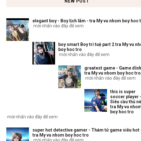
NEW POST
elegant boy - Boy lịch lãm - tra My vu nhom boy hoc 
mời nhấn vào đây để xem
boy smart Boy trí tuệ part 2 tra My vu n
boy hoc tro
mời nhấn vào đây để xem
greatest game - Game đỉnh
tra My vu nhom boy hoc tro
mời nhấn vào đây để xem
this is super
soccer player 
Siêu cầu thủ nè
tra My vu nho
boy hoc tro
mời nhấn vào đây để xem
super hot detective gamer - Thám tử game siêu hot 
tra My vu nhom boy hoc tro
mời nhấn vào đây để xem