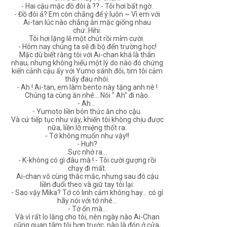
- Hai cậu mặc đồ đôi à ?? - Tôi hơi bất ngờ.
- Đồ đôi á? Em còn chẳng để ý luôn ~ Vì em với
Ai-tan lúc nào chẳng ăn mặc giống nhau
chứ..Hihi.
Tôi hơi lặng lẽ một chút rồi mỉm cười.
- Hôm nay chúng ta sẽ đi bộ đến trường học!
Mặc dù biết rằng tôi với Ai-chan khá là thân
nhau, nhưng không hiểu một lý do nào đó chứng
kiến cảnh cậu ấy với Yumo sánh đôi, tim tôi cảm
thấy đau nhói.
- Ah ! Ai-tan, em làm bento này tặng anh nè !
Chúng ta cùng ăn nhé... Nói " Ah" đi nào.
- Ah...
- Yumoto liền bón thức ăn cho cậu.
Và cứ tiếp tục như vậy, khiến tôi không chịu được
nữa, liền lỡ miệng thốt ra:
- Tớ không muốn như vậy!!
- Huh?
Sực nhớ ra...
- K-không có gì đâu mà ! - Tôi cười gượng rồi
chạy đi mất.
Ai-chan vô cùng thắc mắc, nhưng sau đó cậu
liền đuổi theo và giữ tay tôi lại:
- Sao vậy Mika? Tớ có linh cảm không hay... có gì
hãy nói với tớ nhé...
- Tớ ổn mà...
Và vì rất lo lắng cho tôi, nên ngày nào Ai-Chan
cũng quan tâm tôi hơn trước, nào là đón ở cửa,