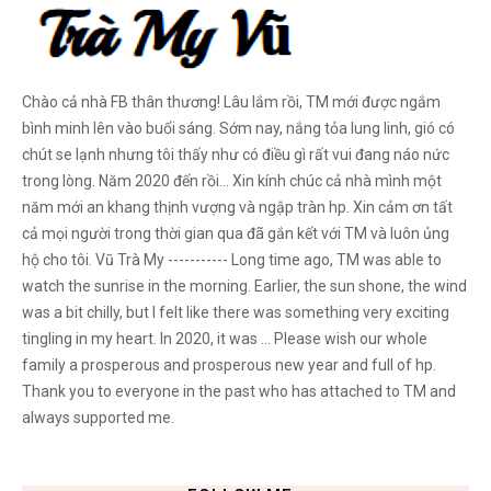
Chào cả nhà FB thân thương! Lâu lắm rồi, TM mới được ngắm
bình minh lên vào buổi sáng. Sớm nay, nắng tỏa lung linh, gió có
chút se lạnh nhưng tôi thấy như có điều gì rất vui đang náo nức
trong lòng. Năm 2020 đến rồi... Xin kính chúc cả nhà mình một
năm mới an khang thịnh vượng và ngập tràn hp. Xin cảm ơn tất
cả mọi người trong thời gian qua đã gắn kết với TM và luôn ủng
hộ cho tôi. Vũ Trà My ----------- Long time ago, TM was able to
watch the sunrise in the morning. Earlier, the sun shone, the wind
was a bit chilly, but I felt like there was something very exciting
tingling in my heart. In 2020, it was ... Please wish our whole
family a prosperous and prosperous new year and full of hp.
Thank you to everyone in the past who has attached to TM and
always supported me.