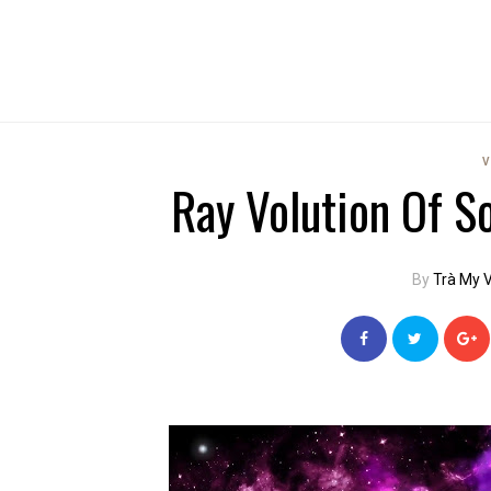
V
Ray Volution Of S
By
Trà My 