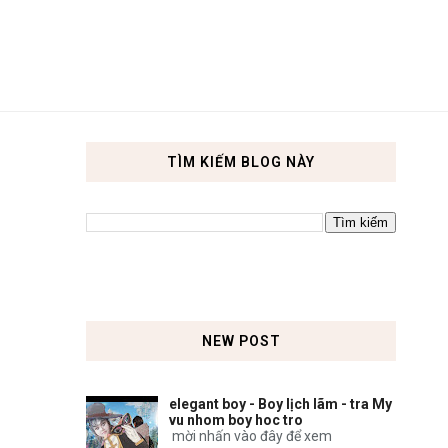
TÌM KIẾM BLOG NÀY
NEW POST
elegant boy - Boy lịch lãm - tra My
vu nhom boy hoc tro
mời nhấn vào đây để xem