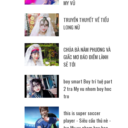
MY VŨ
TRUYỀN THUYẾT VỀ TIỂU
LONG NỮ
CHÚA BÀ NĂM PHƯƠNG VÀ
GIẤC MƠ BÁO ĐIỀM LÀNH
SẼ TỚI
boy smart Boy trí tuệ part
2 tra My vu nhom boy hoc
tro
this is super soccer
player - Siêu cầu thủ nè -
tra My vu nhom boy hoc