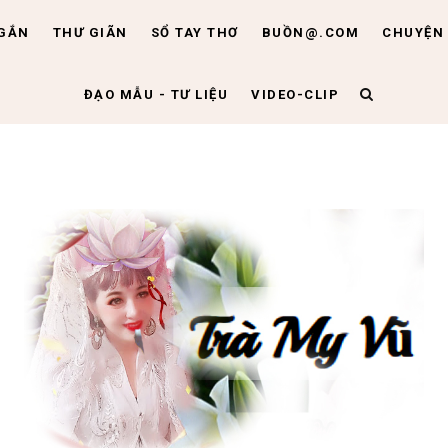
NGẮN
THƯ GIÃN
SỔ TAY THƠ
BUỒN@.COM
CHUYỆN 
ĐẠO MẪU - TƯ LIỆU
VIDEO-CLIP