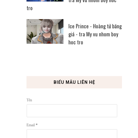
tro
Ice Prince - Hoàng tử băng
giá - tra My vu nhom boy
hoc tro
BIỂU MẪU LIÊN HỆ
Tên
Email
*