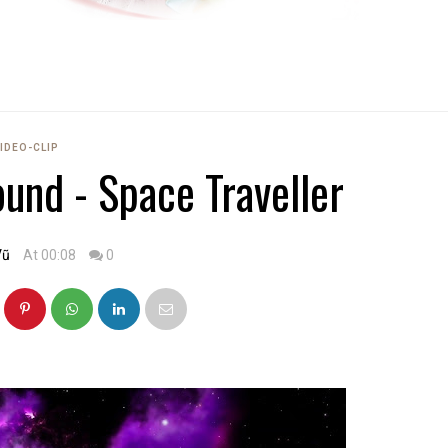
IDEO-CLIP
ound - Space Traveller
Vũ
At 00:08
0