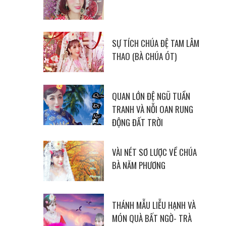
SỰ TÍCH CHÚA ĐỆ TAM LÂM
THAO (BÀ CHÚA ÓT)
QUAN LỚN ĐỆ NGŨ TUẦN
TRANH VÀ NỖI OAN RUNG
ĐỘNG ĐẤT TRỜI
VÀI NÉT SƠ LƯỢC VỀ CHÚA
BÀ NĂM PHƯƠNG
THÁNH MẪU LIỄU HẠNH VÀ
MÓN QUÀ BẤT NGỜ- TRÀ