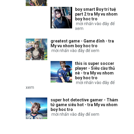
boy smart Boy trí tuệ
part 2 tra My vu nhom
boy hoc tro
mời nhấn vào đây để
xem
greatest game - Game đỉnh - tra
My vu nhom boy hoc tro
mời nhấn vào đây để xem
this is super soccer
player - Siêu cầu thủ
nè - tra My vu nhom
boy hoc tro
mời nhấn vào đây để
xem
super hot detective gamer - Thám
tử game siêu hot - tra My vu nhom
boy hoc tro
mời nhấn vào đây để xem