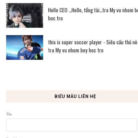
Hello CEO ...Hello, tổng tài...tra My vu nhom b
hoc tro
this is super soccer player - Siêu cầu thủ nè
tra My vu nhom boy hoc tro
BIỂU MẪU LIÊN HỆ
Tên