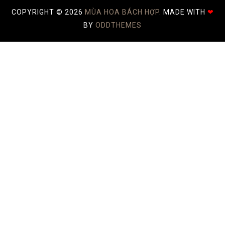
COPYRIGHT ©
2026
MÙA HOA BÁCH HỢP.
MADE WITH
❤
BY
ODDTHEMES