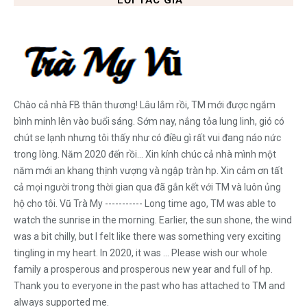
Chào cả nhà FB thân thương! Lâu lắm rồi, TM mới được ngắm
bình minh lên vào buổi sáng. Sớm nay, nắng tỏa lung linh, gió có
chút se lạnh nhưng tôi thấy như có điều gì rất vui đang náo nức
trong lòng. Năm 2020 đến rồi... Xin kính chúc cả nhà mình một
năm mới an khang thịnh vượng và ngập tràn hp. Xin cảm ơn tất
cả mọi người trong thời gian qua đã gắn kết với TM và luôn ủng
hộ cho tôi. Vũ Trà My ----------- Long time ago, TM was able to
watch the sunrise in the morning. Earlier, the sun shone, the wind
was a bit chilly, but I felt like there was something very exciting
tingling in my heart. In 2020, it was ... Please wish our whole
family a prosperous and prosperous new year and full of hp.
Thank you to everyone in the past who has attached to TM and
always supported me.