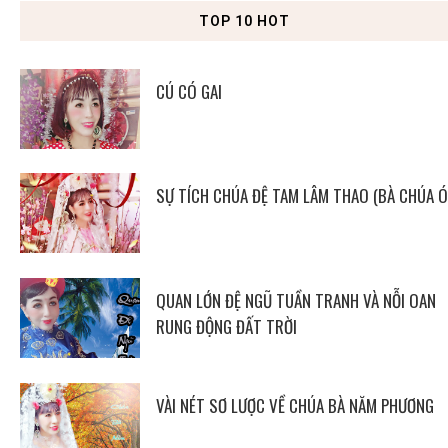
TOP 10 HOT
CÚ CÓ GAI
SỰ TÍCH CHÚA ĐỆ TAM LÂM THAO (BÀ CHÚA Ó
QUAN LỚN ĐỆ NGŨ TUẦN TRANH VÀ NỖI OAN
RUNG ĐỘNG ĐẤT TRỜI
VÀI NÉT SƠ LƯỢC VỀ CHÚA BÀ NĂM PHƯƠNG