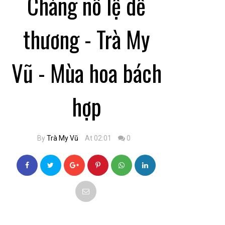
Chàng nô lệ dễ
thương - Trà My
Vũ - Mùa hoa bách
hợp
By
Trà My Vũ
At 02:01
0