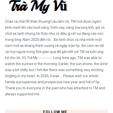
Chào cả nhà FB thân thương! Lâu lắm rồi, TM mới được ngắm
bình minh lên vào buổi sáng. Sớm nay, nắng tỏa lung linh, gió có
chút se lạnh nhưng tôi thấy như có điều gì rất vui đang náo nức
trong lòng. Năm 2020 đến rồi... Xin kính chúc cả nhà mình một
năm mới an khang thịnh vượng và ngập tràn hp. Xin cảm ơn tất
cả mọi người trong thời gian qua đã gắn kết với TM và luôn ủng
hộ cho tôi. Vũ Trà My ----------- Long time ago, TM was able to
watch the sunrise in the morning. Earlier, the sun shone, the wind
was a bit chilly, but I felt like there was something very exciting
tingling in my heart. In 2020, it was ... Please wish our whole
family a prosperous and prosperous new year and full of hp.
Thank you to everyone in the past who has attached to TM and
always supported me.
FOLLOW ME