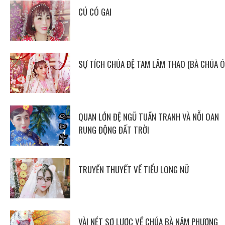
CÚ CÓ GAI
SỰ TÍCH CHÚA ĐỆ TAM LÂM THAO (BÀ CHÚA Ó
QUAN LỚN ĐỆ NGŨ TUẦN TRANH VÀ NỖI OAN
RUNG ĐỘNG ĐẤT TRỜI
TRUYỀN THUYẾT VỀ TIỂU LONG NỮ
VÀI NÉT SƠ LƯỢC VỀ CHÚA BÀ NĂM PHƯƠNG