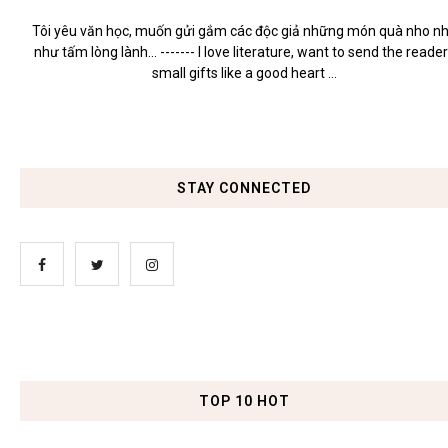
Tôi yêu văn học, muốn gửi gắm các độc giả những món quà nho n
như tấm lòng lành... ------- I love literature, want to send the reade
small gifts like a good heart ...
STAY CONNECTED
TOP 10 HOT