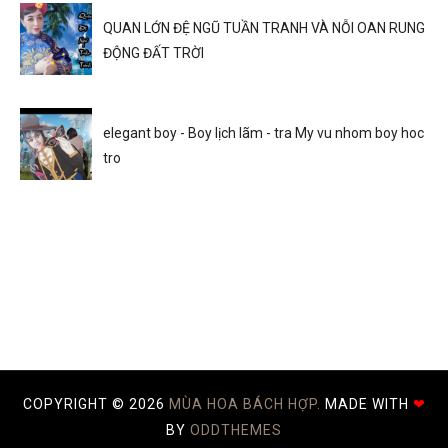
QUAN LỚN ĐỆ NGŨ TUẦN TRANH VÀ NỖI OAN RUNG
ĐỘNG ĐẤT TRỜI
elegant boy - Boy lịch lãm - tra My vu nhom boy hoc
tro
COPYRIGHT ©
2026
MÙA HOA BÁCH HỢP.
MADE WITH
❤
BY
ODDTHEMES