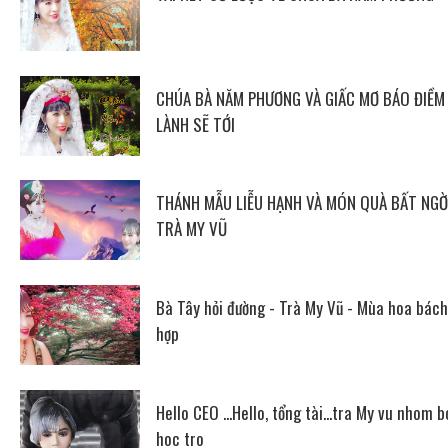
CHÚA BÀ NĂM PHƯƠNG VÀ GIẤC MƠ BÁO ĐIỀM
LÀNH SẼ TỚI
THÁNH MẪU LIỄU HẠNH VÀ MÓN QUÀ BẤT NGỜ
TRÀ MY VŨ
Bà Tây hỏi đường - Trà My Vũ - Mùa hoa bách
hợp
Hello CEO ...Hello, tổng tài...tra My vu nhom b
hoc tro