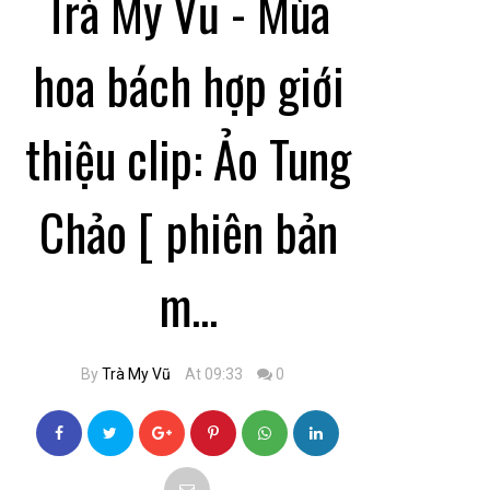
Trà My Vũ - Mùa
hoa bách hợp giới
thiệu clip: Ảo Tung
Chảo [ phiên bản
m...
By
Trà My Vũ
At 09:33
0