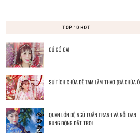
TOP 10 HOT
CÚ CÓ GAI
SỰ TÍCH CHÚA ĐỆ TAM LÂM THAO (BÀ CHÚA Ó
QUAN LỚN ĐỆ NGŨ TUẦN TRANH VÀ NỖI OAN
RUNG ĐỘNG ĐẤT TRỜI