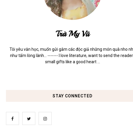
Trà My Vũ
Tôi yêu văn học, muốn gửi gắm các độc giả những món quà nho n
như tấm lòng lành... ------- I love literature, want to send the reade
small gifts like a good heart ...
STAY CONNECTED