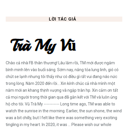
LỜI TÁC GIẢ
Chào cả nhà FB thân thương! Lâu lắm rồi, TM mới được ngắm
bình minh lên vào buổi sáng. Sớm nay, nắng tỏa lung linh, gió có
chút se lạnh nhưng tôi thấy như có điều gì rất vui đang náo nức
trong lòng. Năm 2020 đến rồi... Xin kính chúc cả nhà mình một
năm mới an khang thịnh vượng và ngập tràn hp. Xin cảm ơn tất
cả mọi người trong thời gian qua đã gắn kết với TM và luôn ủng
hộ cho tôi. Vũ Trà My ----------- Long time ago, TM was able to
watch the sunrise in the morning. Earlier, the sun shone, the wind
was a bit chilly, but I felt like there was something very exciting
tingling in my heart. In 2020, it was ... Please wish our whole