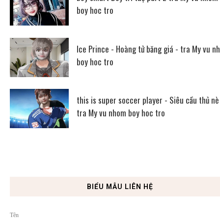
boy hoc tro
Ice Prince - Hoàng tử băng giá - tra My vu n
boy hoc tro
this is super soccer player - Siêu cầu thủ nè
tra My vu nhom boy hoc tro
BIỂU MẪU LIÊN HỆ
Tên