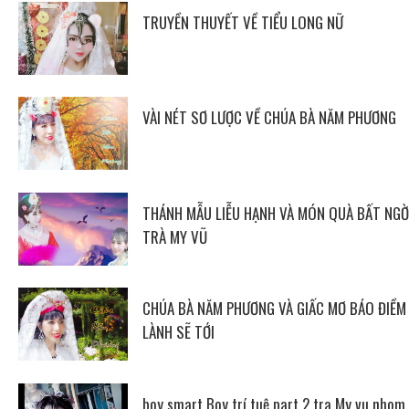
TRUYỀN THUYẾT VỀ TIỂU LONG NỮ
VÀI NÉT SƠ LƯỢC VỀ CHÚA BÀ NĂM PHƯƠNG
THÁNH MẪU LIỄU HẠNH VÀ MÓN QUÀ BẤT NGỜ
TRÀ MY VŨ
CHÚA BÀ NĂM PHƯƠNG VÀ GIẤC MƠ BÁO ĐIỀM
LÀNH SẼ TỚI
boy smart Boy trí tuệ part 2 tra My vu nhom