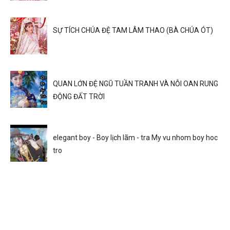
SỰ TÍCH CHÚA ĐỆ TAM LÂM THAO (BÀ CHÚA ÓT)
QUAN LỚN ĐỆ NGŨ TUẦN TRANH VÀ NỖI OAN RUNG
ĐỘNG ĐẤT TRỜI
elegant boy - Boy lịch lãm - tra My vu nhom boy hoc
tro