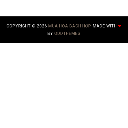
COPYRIGHT ©
2026
MÙA HOA BÁCH HỢP.
MADE WITH
❤
BY
ODDTHEMES