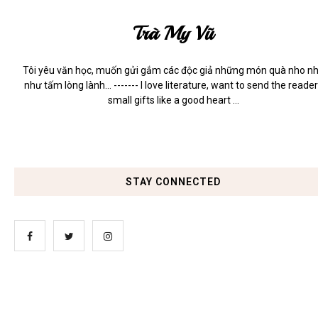
Trà My Vũ
Tôi yêu văn học, muốn gửi gắm các độc giả những món quà nho n
như tấm lòng lành... ------- I love literature, want to send the reade
small gifts like a good heart ...
STAY CONNECTED