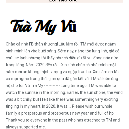
Chào cả nhà FB thân thương! Lâu lắm rồi, TM mới được ngắm
bình minh lên vào buổi sáng. Sớm nay, nắng tỏa lung linh, gió có
chút se lạnh nhưng tôi thấy như có điều gì rất vui đang náo nức
trong lòng. Năm 2020 đến rồi... Xin kính chúc cả nhà mình một
năm mới an khang thịnh vượng và ngập tràn hp. Xin cảm ơn tất
cả mọi người trong thời gian qua đã gắn kết với TM và luôn ủng
hộ cho tôi. Vũ Trà My ----------- Long time ago, TM was able to
watch the sunrise in the morning. Earlier, the sun shone, the wind
was a bit chilly, but I felt like there was something very exciting
tingling in my heart. In 2020, it was ... Please wish our whole
family a prosperous and prosperous new year and full of hp.
Thank you to everyone in the past who has attached to TM and
always supported me.