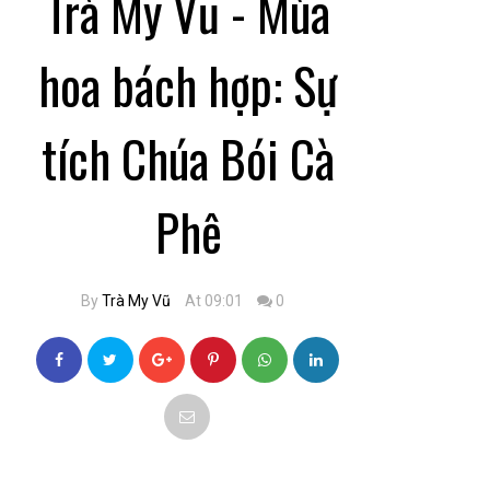
Trà My Vũ - Mùa
hoa bách hợp: Sự
tích Chúa Bói Cà
Phê
By
Trà My Vũ
At 09:01
0