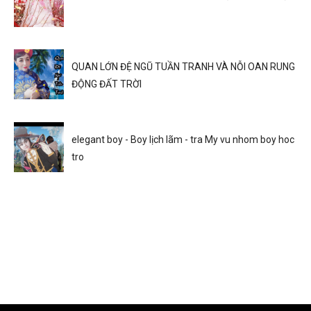
QUAN LỚN ĐỆ NGŨ TUẦN TRANH VÀ NỖI OAN RUNG
ĐỘNG ĐẤT TRỜI
elegant boy - Boy lịch lãm - tra My vu nhom boy hoc
tro