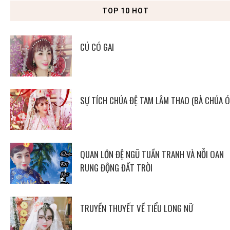
TOP 10 HOT
CÚ CÓ GAI
SỰ TÍCH CHÚA ĐỆ TAM LÂM THAO (BÀ CHÚA Ó
QUAN LỚN ĐỆ NGŨ TUẦN TRANH VÀ NỖI OAN
RUNG ĐỘNG ĐẤT TRỜI
TRUYỀN THUYẾT VỀ TIỂU LONG NỮ