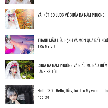
VÀI NÉT SƠ LƯỢC VỀ CHÚA BÀ NĂM PHƯƠNG
THÁNH MẪU LIỄU HẠNH VÀ MÓN QUÀ BẤT NGỜ
TRÀ MY VŨ
CHÚA BÀ NĂM PHƯƠNG VÀ GIẤC MƠ BÁO ĐIỀM
LÀNH SẼ TỚI
Hello CEO ...Hello, tổng tài...tra My vu nhom b
hoc tro