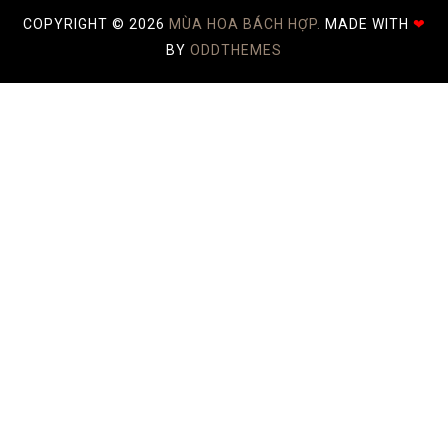
COPYRIGHT ©
2026
MÙA HOA BÁCH HỢP.
MADE WITH
❤
BY
ODDTHEMES