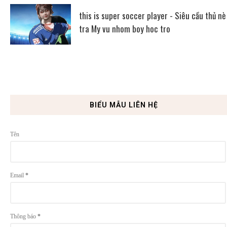
this is super soccer player - Siêu cầu thủ nè
tra My vu nhom boy hoc tro
BIỂU MẪU LIÊN HỆ
Tên
Email
*
Thông báo
*