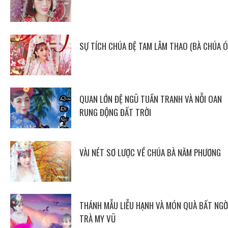
SỰ TÍCH CHÚA ĐỆ TAM LÂM THAO (BÀ CHÚA Ó
QUAN LỚN ĐỆ NGŨ TUẦN TRANH VÀ NỖI OAN
RUNG ĐỘNG ĐẤT TRỜI
VÀI NÉT SƠ LƯỢC VỀ CHÚA BÀ NĂM PHƯƠNG
THÁNH MẪU LIỄU HẠNH VÀ MÓN QUÀ BẤT NGỜ
TRÀ MY VŨ