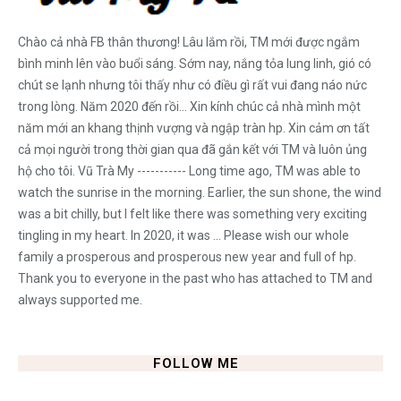
Chào cả nhà FB thân thương! Lâu lắm rồi, TM mới được ngắm
bình minh lên vào buổi sáng. Sớm nay, nắng tỏa lung linh, gió có
chút se lạnh nhưng tôi thấy như có điều gì rất vui đang náo nức
trong lòng. Năm 2020 đến rồi... Xin kính chúc cả nhà mình một
năm mới an khang thịnh vượng và ngập tràn hp. Xin cảm ơn tất
cả mọi người trong thời gian qua đã gắn kết với TM và luôn ủng
hộ cho tôi. Vũ Trà My ----------- Long time ago, TM was able to
watch the sunrise in the morning. Earlier, the sun shone, the wind
was a bit chilly, but I felt like there was something very exciting
tingling in my heart. In 2020, it was ... Please wish our whole
family a prosperous and prosperous new year and full of hp.
Thank you to everyone in the past who has attached to TM and
always supported me.
FOLLOW ME