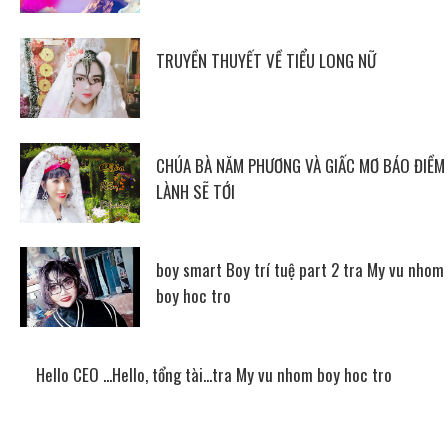
TRUYỀN THUYẾT VỀ TIỂU LONG NỮ
CHÚA BÀ NĂM PHƯƠNG VÀ GIẤC MƠ BÁO ĐIỀM
LÀNH SẼ TỚI
boy smart Boy trí tuệ part 2 tra My vu nhom
boy hoc tro
Hello CEO ...Hello, tổng tài...tra My vu nhom boy hoc tro