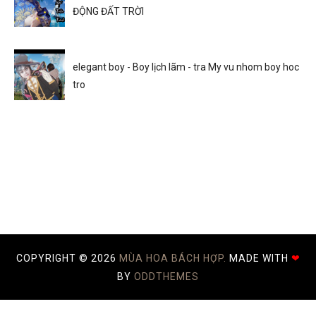
ĐỘNG ĐẤT TRỜI
elegant boy - Boy lịch lãm - tra My vu nhom boy hoc
tro
COPYRIGHT ©
2026
MÙA HOA BÁCH HỢP.
MADE WITH
❤
BY
ODDTHEMES