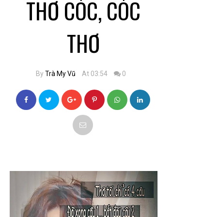
THƠ CÓC, CÓC
THƠ
By
Trà My Vũ
At 03:54
0