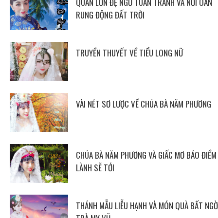
QUAN LỚN ĐỆ NGŨ TUẦN TRANH VÀ NỖI OAN
RUNG ĐỘNG ĐẤT TRỜI
TRUYỀN THUYẾT VỀ TIỂU LONG NỮ
VÀI NÉT SƠ LƯỢC VỀ CHÚA BÀ NĂM PHƯƠNG
CHÚA BÀ NĂM PHƯƠNG VÀ GIẤC MƠ BÁO ĐIỀM
LÀNH SẼ TỚI
THÁNH MẪU LIỄU HẠNH VÀ MÓN QUÀ BẤT NGỜ