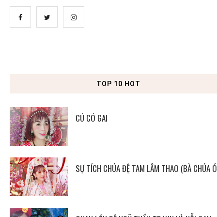
TOP 10 HOT
CÚ CÓ GAI
SỰ TÍCH CHÚA ĐỆ TAM LÂM THAO (BÀ CHÚA Ó