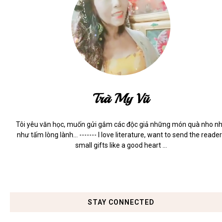
Trà My Vũ
Tôi yêu văn học, muốn gửi gắm các độc giả những món quà nho n
như tấm lòng lành... ------- I love literature, want to send the reade
small gifts like a good heart ...
STAY CONNECTED