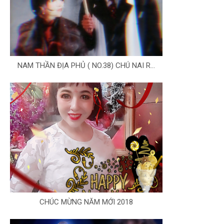
NAM THẦN ĐỊA PHỦ ( NO.38) CHÚ NAI R...
CHÚC MỪNG NĂM MỚI 2018