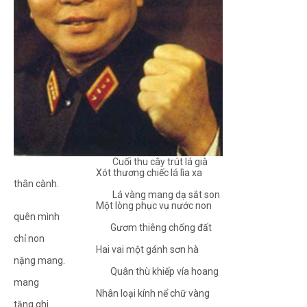
Cuối thu cây trút lá già
Xót thương chiếc lá lìa xa
thân cành.
Lá vàng mang dạ sắt son
Một lòng phục vụ nước non
quên mình
Gươm thiêng chống đất
chỉ non
Hai vai một gánh sơn hà
nặng mang.
Quân thù khiếp vía hoang
mang
Nhân loại kính nể chữ vàng
tặng ghi.