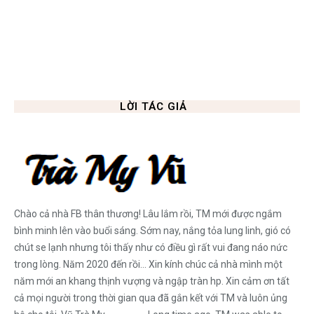
LỜI TÁC GIẢ
Chào cả nhà FB thân thương! Lâu lắm rồi, TM mới được ngắm
bình minh lên vào buổi sáng. Sớm nay, nắng tỏa lung linh, gió có
chút se lạnh nhưng tôi thấy như có điều gì rất vui đang náo nức
trong lòng. Năm 2020 đến rồi... Xin kính chúc cả nhà mình một
năm mới an khang thịnh vượng và ngập tràn hp. Xin cảm ơn tất
cả mọi người trong thời gian qua đã gắn kết với TM và luôn ủng