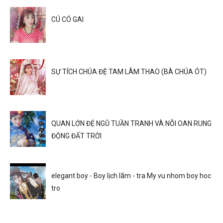
CÚ CÓ GAI
SỰ TÍCH CHÚA ĐỆ TAM LÂM THAO (BÀ CHÚA ÓT)
QUAN LỚN ĐỆ NGŨ TUẦN TRANH VÀ NỖI OAN RUNG
ĐỘNG ĐẤT TRỜI
elegant boy - Boy lịch lãm - tra My vu nhom boy hoc
tro