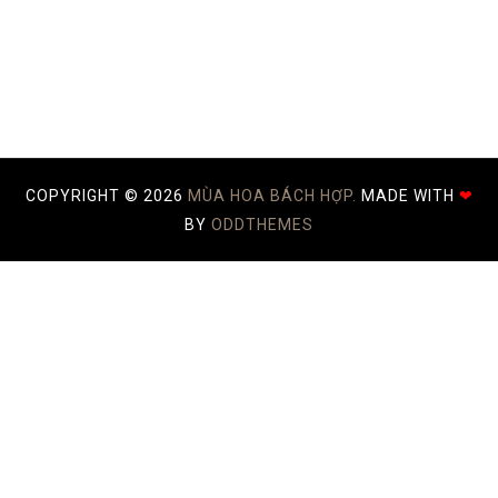
COPYRIGHT ©
2026
MÙA HOA BÁCH HỢP.
MADE WITH
❤
BY
ODDTHEMES