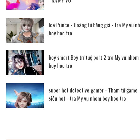
TRÀ MY VŨ
Ice Prince - Hoàng tử băng giá - tra My vu n
boy hoc tro
boy smart Boy trí tuệ part 2 tra My vu nhom
boy hoc tro
super hot detective gamer - Thám tử game
siêu hot - tra My vu nhom boy hoc tro