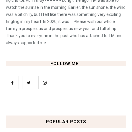
hộ cho tôi. Vũ Trà My ----------- Long time ago, TM was able to
watch the sunrise in the morning. Earlier, the sun shone, the wind
was a bit chilly, but I felt like there was something very exciting
tingling in my heart. In 2020, it was ... Please wish our whole
family a prosperous and prosperous new year and full of hp.
Thank you to everyone in the past who has attached to TM and
always supported me.
FOLLOW ME
POPULAR POSTS