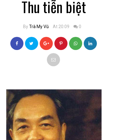
Thu tiễn biệt
By
Trà My Vũ
At 20:09
0