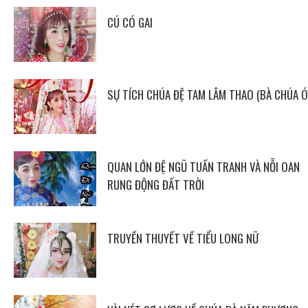
CÚ CÓ GAI
SỰ TÍCH CHÚA ĐỆ TAM LÂM THAO (BÀ CHÚA Ó
QUAN LỚN ĐỆ NGŨ TUẦN TRANH VÀ NỖI OAN
RUNG ĐỘNG ĐẤT TRỜI
TRUYỀN THUYẾT VỀ TIỂU LONG NỮ