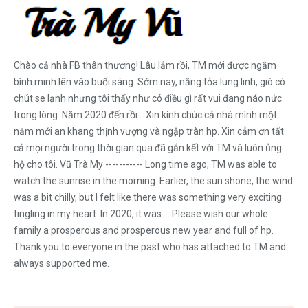
Chào cả nhà FB thân thương! Lâu lắm rồi, TM mới được ngắm
bình minh lên vào buổi sáng. Sớm nay, nắng tỏa lung linh, gió có
chút se lạnh nhưng tôi thấy như có điều gì rất vui đang náo nức
trong lòng. Năm 2020 đến rồi... Xin kính chúc cả nhà mình một
năm mới an khang thịnh vượng và ngập tràn hp. Xin cảm ơn tất
cả mọi người trong thời gian qua đã gắn kết với TM và luôn ủng
hộ cho tôi. Vũ Trà My ----------- Long time ago, TM was able to
watch the sunrise in the morning. Earlier, the sun shone, the wind
was a bit chilly, but I felt like there was something very exciting
tingling in my heart. In 2020, it was ... Please wish our whole
family a prosperous and prosperous new year and full of hp.
Thank you to everyone in the past who has attached to TM and
always supported me.