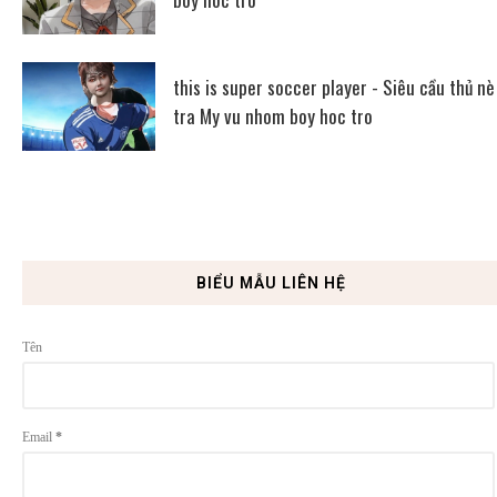
this is super soccer player - Siêu cầu thủ nè
tra My vu nhom boy hoc tro
BIỂU MẪU LIÊN HỆ
Tên
Email
*