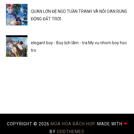
QUAN LỚN ĐỆ NGŨ TUẦN TRANH VÀ NỖI OAN RUNG
ĐỘNG ĐẤT TRỜI
elegant boy - Boy lịch lãm - tra My vu nhom boy hoc
tro
COPYRIGHT ©
2026
MÙA HOA BÁCH HỢP.
MADE WITH
❤
BY
ODDTHEMES