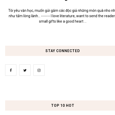
Tôi yêu văn học, muốn gửi gắm các độc giả những món quà nho n
như tấm lòng lành... ------- I love literature, want to send the reade
small gifts like a good heart ...
STAY CONNECTED
TOP 10 HOT