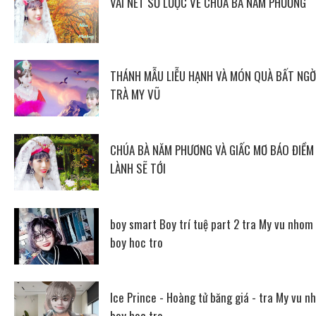
VÀI NÉT SƠ LƯỢC VỀ CHÚA BÀ NĂM PHƯƠNG
THÁNH MẪU LIỄU HẠNH VÀ MÓN QUÀ BẤT NGỜ
TRÀ MY VŨ
CHÚA BÀ NĂM PHƯƠNG VÀ GIẤC MƠ BÁO ĐIỀM
LÀNH SẼ TỚI
boy smart Boy trí tuệ part 2 tra My vu nhom
boy hoc tro
Ice Prince - Hoàng tử băng giá - tra My vu n
boy hoc tro