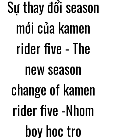
Sự thay đổi season
mới của kamen
rider five - The
new season
change of kamen
rider five -Nhom
boy hoc tro