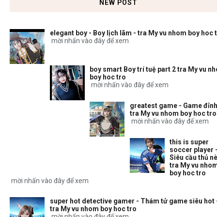
NEW POST
elegant boy - Boy lịch lãm - tra My vu nhom boy hoc 
mời nhấn vào đây để xem
boy smart Boy trí tuệ part 2 tra My vu n
boy hoc tro
mời nhấn vào đây để xem
greatest game - Game đỉnh
tra My vu nhom boy hoc tro
mời nhấn vào đây để xem
this is super
soccer player 
Siêu cầu thủ nè
tra My vu nho
boy hoc tro
mời nhấn vào đây để xem
super hot detective gamer - Thám tử game siêu hot 
tra My vu nhom boy hoc tro
mời nhấn vào đây để xem