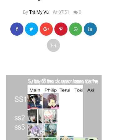
By
Trà My Vũ
At 07:51
0