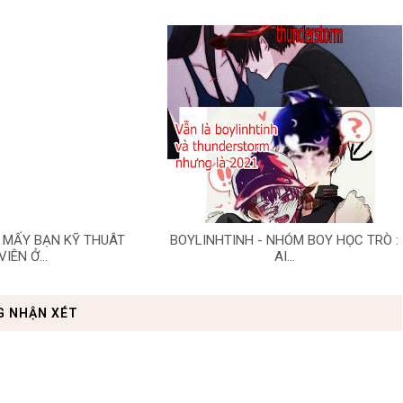
 MẤY BẠN KỸ THUÂT
BOYLINHTINH - NHÓM BOY HỌC TRÒ :
VIÊN Ở...
AI...
G NHẬN XÉT