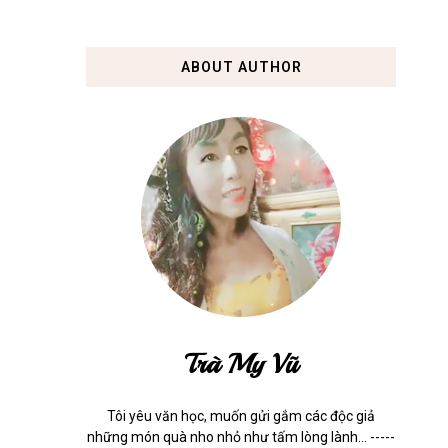
ABOUT AUTHOR
Trà My Vũ
Tôi yêu văn học, muốn gửi gắm các độc giả
những món quà nho nhỏ như tấm lòng lành... -----