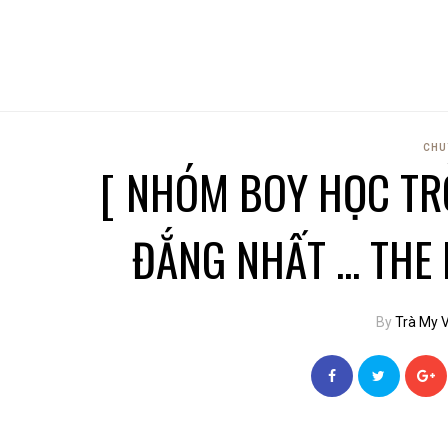
CHU
[ NHÓM BOY HỌC TRÒ
ĐẮNG NHẤT ... TH
By
Trà My 