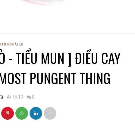
YỆN NGOÀI LỀ
 - TIỂU MUN ] ĐIỀU CAY
E MOST PUNGENT THING
Vũ
At 16:13
0