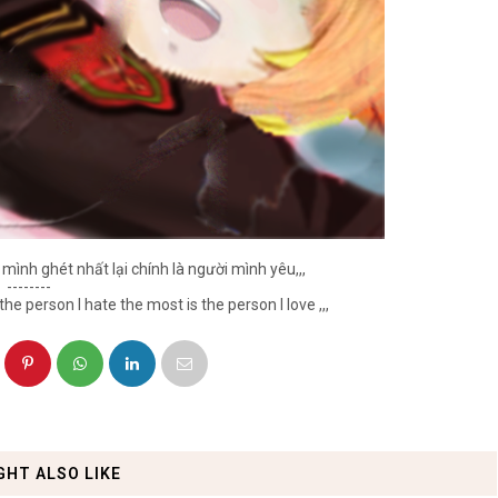
 mình ghét nhất lại chính là người mình yêu,,,
--------
he person I hate the most is the person I love ,,,
GHT ALSO LIKE