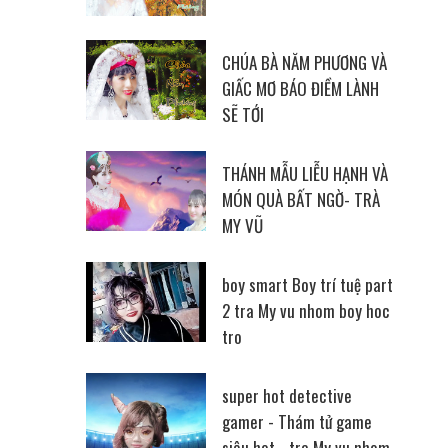
CHÚA BÀ NĂM PHƯƠNG VÀ
GIẤC MƠ BÁO ĐIỀM LÀNH
SẼ TỚI
THÁNH MẪU LIỄU HẠNH VÀ
MÓN QUÀ BẤT NGỜ- TRÀ
MY VŨ
boy smart Boy trí tuệ part
2 tra My vu nhom boy hoc
tro
super hot detective
gamer - Thám tử game
siêu hot - tra My vu nhom