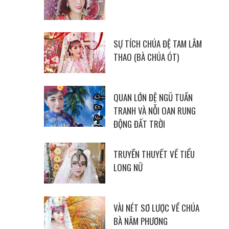
SỰ TÍCH CHÚA ĐỆ TAM LÂM
THAO (BÀ CHÚA ÓT)
QUAN LỚN ĐỆ NGŨ TUẦN
TRANH VÀ NỖI OAN RUNG
ĐỘNG ĐẤT TRỜI
TRUYỀN THUYẾT VỀ TIỂU
LONG NỮ
VÀI NÉT SƠ LƯỢC VỀ CHÚA
BÀ NĂM PHƯƠNG