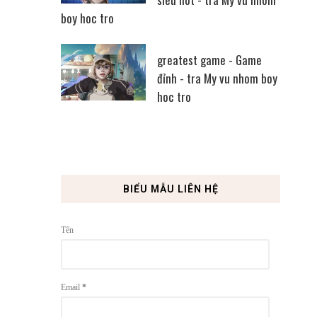
boy hoc tro
greatest game - Game
đỉnh - tra My vu nhom boy
hoc tro
BIỂU MẪU LIÊN HỆ
Tên
Email
*