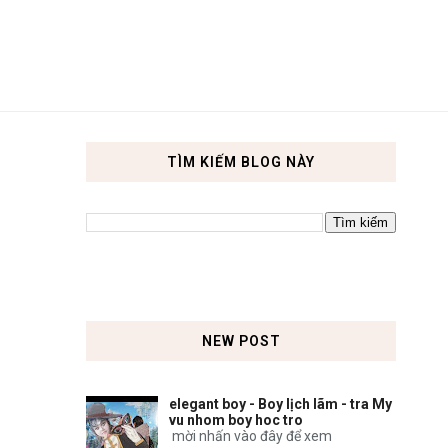
TÌM KIẾM BLOG NÀY
NEW POST
elegant boy - Boy lịch lãm - tra My
vu nhom boy hoc tro
mời nhấn vào đây để xem