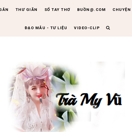
NGẮN
THƯ GIÃN
SỔ TAY THƠ
BUỒN@.COM
CHUYỆN 
ĐẠO MẪU - TƯ LIỆU
VIDEO-CLIP