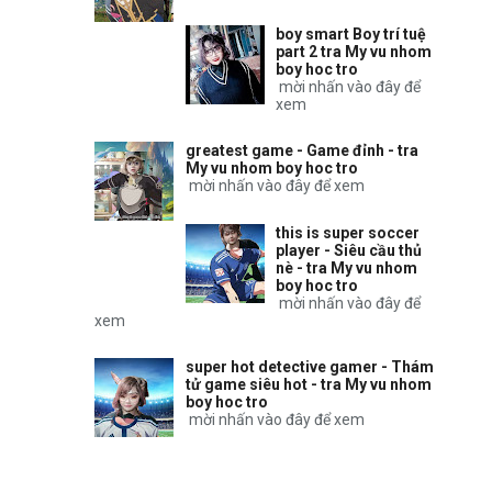
boy smart Boy trí tuệ
part 2 tra My vu nhom
boy hoc tro
mời nhấn vào đây để
xem
greatest game - Game đỉnh - tra
My vu nhom boy hoc tro
mời nhấn vào đây để xem
this is super soccer
player - Siêu cầu thủ
nè - tra My vu nhom
boy hoc tro
mời nhấn vào đây để
xem
super hot detective gamer - Thám
tử game siêu hot - tra My vu nhom
boy hoc tro
mời nhấn vào đây để xem