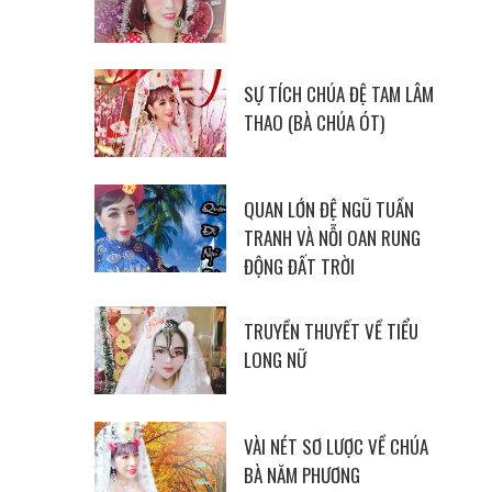
SỰ TÍCH CHÚA ĐỆ TAM LÂM
THAO (BÀ CHÚA ÓT)
QUAN LỚN ĐỆ NGŨ TUẦN
TRANH VÀ NỖI OAN RUNG
ĐỘNG ĐẤT TRỜI
TRUYỀN THUYẾT VỀ TIỂU
LONG NỮ
VÀI NÉT SƠ LƯỢC VỀ CHÚA
BÀ NĂM PHƯƠNG