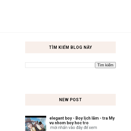
TÌM KIẾM BLOG NÀY
NEW POST
elegant boy - Boy lịch lãm - tra My
vu nhom boy hoc tro
mời nhấn vào đây để xem