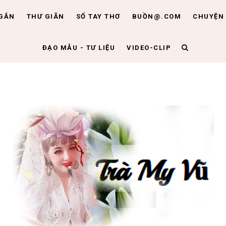
NGẮN
THƯ GIÃN
SỔ TAY THƠ
BUỒN@.COM
CHUYỆN 
ĐẠO MẪU - TƯ LIỆU
VIDEO-CLIP