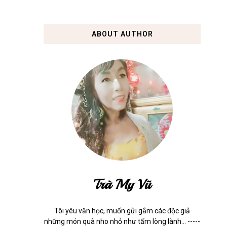
ABOUT AUTHOR
Trà My Vũ
Tôi yêu văn học, muốn gửi gắm các độc giả
những món quà nho nhỏ như tấm lòng lành... -----