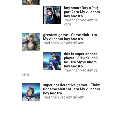
boy smart Boy trí tuệ
part 2 tra My vu nhom
boy hoc tro
mời nhấn vào đây để
xem
greatest game - Game đỉnh - tra
My vu nhom boy hoc tro
mời nhấn vào đây để xem
this is super soccer
player - Siêu cầu thủ
nè - tra My vu nhom
boy hoc tro
mời nhấn vào đây để
xem
super hot detective gamer - Thám
tử game siêu hot - tra My vu nhom
boy hoc tro
mời nhấn vào đây để xem