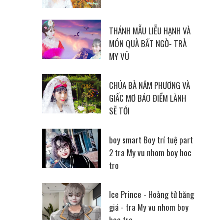
THÁNH MẪU LIỄU HẠNH VÀ
MÓN QUÀ BẤT NGỜ- TRÀ
MY VŨ
CHÚA BÀ NĂM PHƯƠNG VÀ
GIẤC MƠ BÁO ĐIỀM LÀNH
SẼ TỚI
boy smart Boy trí tuệ part
2 tra My vu nhom boy hoc
tro
Ice Prince - Hoàng tử băng
giá - tra My vu nhom boy
hoc tro