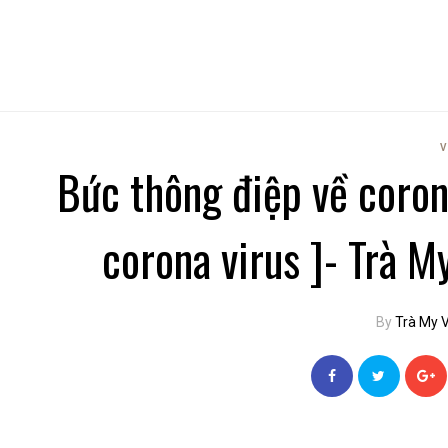
V
Bức thông điệp về coro
corona virus ]- Trà 
By
Trà My 