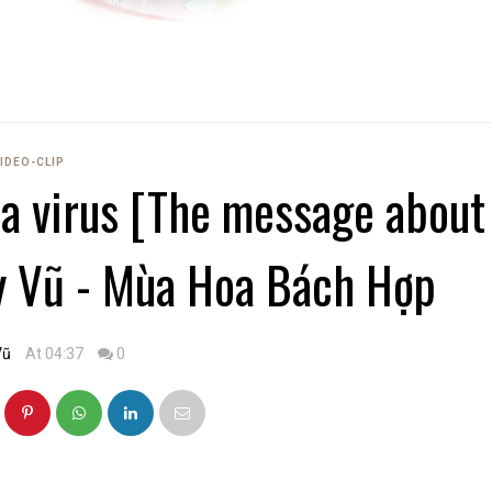
IDEO-CLIP
na virus [The message about
My Vũ - Mùa Hoa Bách Hợp
Vũ
At 04:37
0