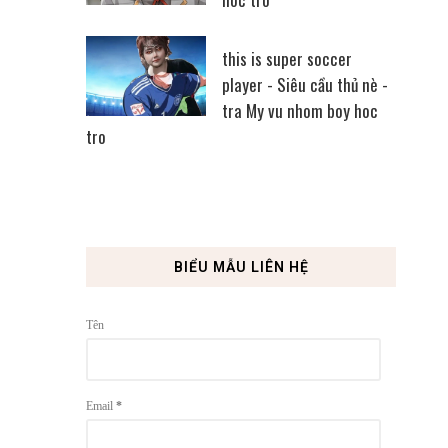
this is super soccer
player - Siêu cầu thủ nè -
tra My vu nhom boy hoc
tro
BIỂU MẪU LIÊN HỆ
Tên
Email
*