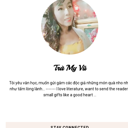
Trà My Vũ
Tôi yêu văn học, muốn gửi gắm các độc giả những món quà nho n
như tấm lòng lành... ------- I love literature, want to send the reade
small gifts like a good heart ...
STAY CONNECTED