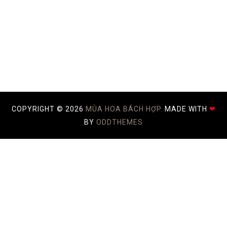
COPYRIGHT ©
2026
MÙA HOA BÁCH HỢP.
MADE WITH
❤
BY
ODDTHEMES