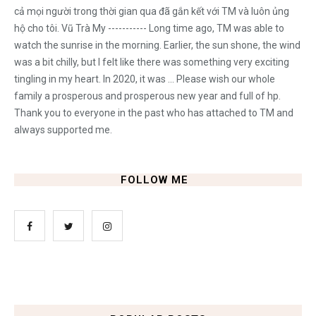
cả mọi người trong thời gian qua đã gắn kết với TM và luôn ủng
hộ cho tôi. Vũ Trà My ----------- Long time ago, TM was able to
watch the sunrise in the morning. Earlier, the sun shone, the wind
was a bit chilly, but I felt like there was something very exciting
tingling in my heart. In 2020, it was ... Please wish our whole
family a prosperous and prosperous new year and full of hp.
Thank you to everyone in the past who has attached to TM and
always supported me.
FOLLOW ME