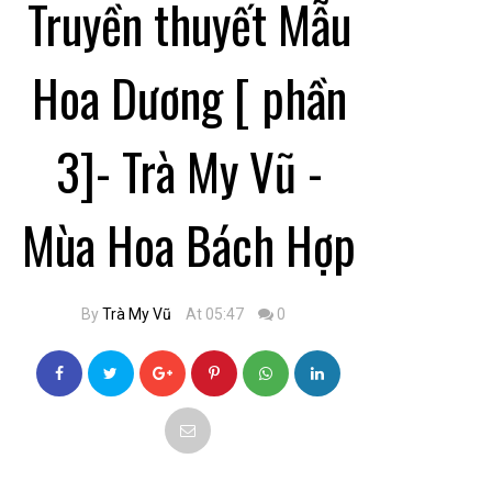
Truyền thuyết Mẫu
Hoa Dương [ phần
3]- Trà My Vũ -
Mùa Hoa Bách Hợp
By
Trà My Vũ
At 05:47
0