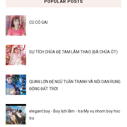
POPULAR POSTS
CÚ CÓ GAI
SỰ TÍCH CHÚA ĐỆ TAM LÂM THAO (BÀ CHÚA ÓT)
QUAN LỚN ĐỆ NGŨ TUẦN TRANH VÀ NỖI OAN RUNG
ĐỘNG ĐẤT TRỜI
elegant boy - Boy lịch lãm - tra My vu nhom boy hoc
tro