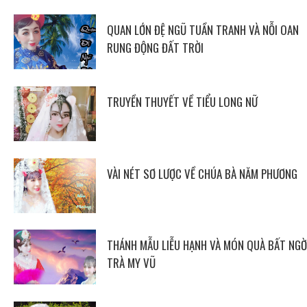
QUAN LỚN ĐỆ NGŨ TUẦN TRANH VÀ NỖI OAN
RUNG ĐỘNG ĐẤT TRỜI
TRUYỀN THUYẾT VỀ TIỂU LONG NỮ
VÀI NÉT SƠ LƯỢC VỀ CHÚA BÀ NĂM PHƯƠNG
THÁNH MẪU LIỄU HẠNH VÀ MÓN QUÀ BẤT NGỜ
TRÀ MY VŨ