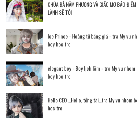
CHÚA BÀ NĂM PHƯƠNG VÀ GIẤC MƠ BÁO ĐIỀM
LÀNH SẼ TỚI
Ice Prince - Hoàng tử băng giá - tra My vu n
boy hoc tro
elegant boy - Boy lịch lãm - tra My vu nhom
boy hoc tro
Hello CEO ...Hello, tổng tài...tra My vu nhom b
hoc tro