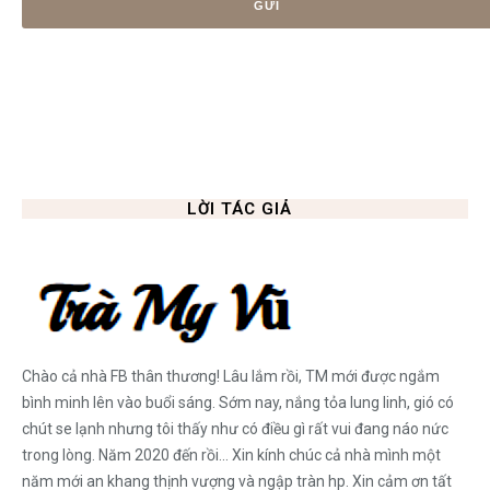
LỜI TÁC GIẢ
Chào cả nhà FB thân thương! Lâu lắm rồi, TM mới được ngắm
bình minh lên vào buổi sáng. Sớm nay, nắng tỏa lung linh, gió có
chút se lạnh nhưng tôi thấy như có điều gì rất vui đang náo nức
trong lòng. Năm 2020 đến rồi... Xin kính chúc cả nhà mình một
năm mới an khang thịnh vượng và ngập tràn hp. Xin cảm ơn tất