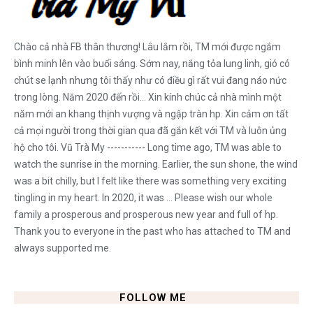
Chào cả nhà FB thân thương! Lâu lắm rồi, TM mới được ngắm
bình minh lên vào buổi sáng. Sớm nay, nắng tỏa lung linh, gió có
chút se lạnh nhưng tôi thấy như có điều gì rất vui đang náo nức
trong lòng. Năm 2020 đến rồi... Xin kính chúc cả nhà mình một
năm mới an khang thịnh vượng và ngập tràn hp. Xin cảm ơn tất
cả mọi người trong thời gian qua đã gắn kết với TM và luôn ủng
hộ cho tôi. Vũ Trà My ----------- Long time ago, TM was able to
watch the sunrise in the morning. Earlier, the sun shone, the wind
was a bit chilly, but I felt like there was something very exciting
tingling in my heart. In 2020, it was ... Please wish our whole
family a prosperous and prosperous new year and full of hp.
Thank you to everyone in the past who has attached to TM and
always supported me.
FOLLOW ME