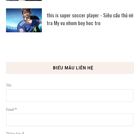
this is super soccer player - Siêu cầu thủ nè
tra My vu nhom boy hoc tro
BIỂU MẪU LIÊN HỆ
Tên
Email
*
Thông báo
*