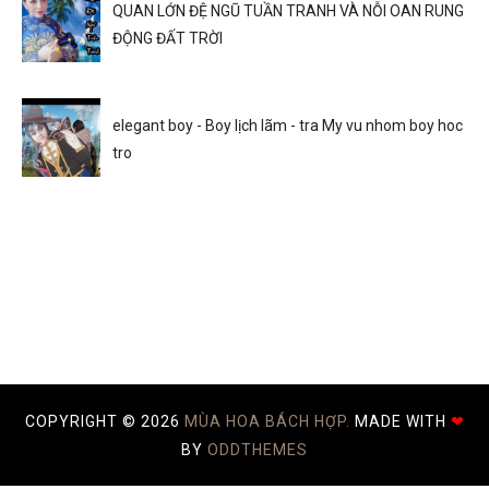
QUAN LỚN ĐỆ NGŨ TUẦN TRANH VÀ NỖI OAN RUNG
ĐỘNG ĐẤT TRỜI
elegant boy - Boy lịch lãm - tra My vu nhom boy hoc
tro
COPYRIGHT ©
2026
MÙA HOA BÁCH HỢP.
MADE WITH
❤
BY
ODDTHEMES