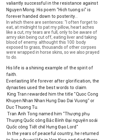
valiantly successful in the resistance against 
Nguyen Mong. 
His poem "Hich tuong si" is 
forever handed down to posterity.
..
In which there are sentences: "I often forget to
eat, at midnight to pat my pillow, heart aches
like a cut, my tears are full, only to be aware of
amry skin being cut off, eating liver and taking
blood of enemy. althought this 100 body
exposed to grass, thousands of other corpses
were wrapped in horse skins, so we also prayed
to do.
His life is a shining example of the spirit of 
faith.

Everlasting life forever after glorification, the 
dynasties used the best words to claim.

 King Tran rewarded him the title "Quoc Cong 
Khuyen Nhan Nhan Hung Dao Dai Vuong" or 
Duc Thuong Tu.

 Tran Anh Tong named him "Thượng phụ 
Thượng Quốc công Bắc Bình Đại nguyên soái 
Quốc công Tiết chế Hưng Đạo Lord"

 In the years of peaceful country, he returned 
to live a frugal life in Van Kiep and died there. 