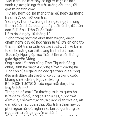
Một hôm, bà mơ thấy có người mặc áo bào
xanh tự xưng là người trời xuống đầu thai, rồi
giật mình tỉnh giấc,
Từ sau hôm đó, bà mang thai, đủ ngày đủ tháng
hạ sinh được một con trai.
Vào ngày hôm ấy, trong nhà ngào ngạt hương
thơm và ánh hào quang, thấy thế nên họ đặt tên
con là Tuấn. ( Trần Quốc Tuấn).
Hôm đó là ngày 10 tháng 12.
Sống trong một gia đình thân vương, được
chăm nom, dạy dỗ học hành tử tế, lớn lên ông trở
thành một trang tuấn kiệt xuất sắc, văn võ kiêm
toàn, tài năng cái thế, trung trinh nhất mực.
Sau này, Ngài giúp vua Trần 2 lần chiến thắng
giặc Nguyên Mông.
Ông được kết thân cùng Trần Thị Anh Công
chúa,, sinh hạ được 4 vương tử và 2 vương nữ.
Các con của Ngài cùng các gia thân, gia tướng
đều anh dũng phi thường, có công trong cuộc
kháng chiến chống Nguyên Mông.
Bản HỊCH TƯỚNG SĨ của ngài mãi được lưu
truyền hậu thế.
Trong đó có câu:" Ta thường tới bữa quên ăn,
nửa đêm vỗ gối, lòng đau như cắt, nước mắt
đầm đìa, chỉ căm tức chưa được xẻ thịt lột da, ăn
gan uống máu quân thù. Dẫu trăm thân này có
phơi ngoài nội cỏ, nghìn xác kia có gói trong da
ngựa thì ta cũng nguyện xin làm".