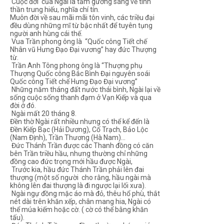
Cuộc đời của Ngài là tấm gương sáng về tinh
thần trung hiếu, nghĩa chí tín.
Muôn đời về sau mãi mãi tôn vinh, các triều đại
đều dùng những mĩ từ bậc nhất để tuyên tụng
người anh hùng cái thế.
Vua Trần phong ông là “Quốc công Tiết chế
Nhân vũ Hưng Đạo Đại vương” hay đức Thượng
từ.
Trần Anh Tông phong ông là “Thượng phụ
Thượng Quốc công Bắc Bình Đại nguyên soái
Quốc công Tiết chế Hưng Đạo Đại vương”
Những năm tháng đất nước thái bình, Ngài lại về
sống cuộc sống thanh đạm ở Vạn Kiếp và qua
đời ở đó.
Ngài mất 20 tháng 8.
Đền thờ Ngài rất nhiều nhưng có thể kể đến là
Đền Kiếp Bạc (Hải Dương), Cố Trạch, Bảo Lộc
(Nam Định), Trần Thương (Hà Nam)...
Đức Thánh Trần được các Thanh đồng có căn
bên Trần triều hầu, nhưng thường chỉ những
đồng cao đức trọng mới hầu được Ngài,
Trước kia, hầu đức Thánh Trần phải lên đai
thượng (một số người cho rằng, hầu ngài mà
không lên đai thượng là đi ngược lại lối xưa).
Ngài ngự đồng mặc áo mà đỏ, thêu hổ phù, thắt
nét dài trên khăn xếp, chân mang hia, Ngài có
thể múa kiếm hoặc cờ. ( cờ có thể bằng khăn
tấu).