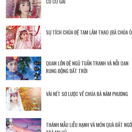
CÚ CÓ GAI
SỰ TÍCH CHÚA ĐỆ TAM LÂM THAO (BÀ CHÚA Ó
QUAN LỚN ĐỆ NGŨ TUẦN TRANH VÀ NỖI OAN
RUNG ĐỘNG ĐẤT TRỜI
VÀI NÉT SƠ LƯỢC VỀ CHÚA BÀ NĂM PHƯƠNG
THÁNH MẪU LIỄU HẠNH VÀ MÓN QUÀ BẤT NGỜ