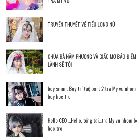
TRÀ MY VŨ
TRUYỀN THUYẾT VỀ TIỂU LONG NỮ
CHÚA BÀ NĂM PHƯƠNG VÀ GIẤC MƠ BÁO ĐIỀM
LÀNH SẼ TỚI
boy smart Boy trí tuệ part 2 tra My vu nhom
boy hoc tro
Hello CEO ...Hello, tổng tài...tra My vu nhom b
hoc tro