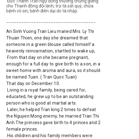
Đức Thánh Trần ngự đồng thường chứng giáng
cho Thanh đồng đội lệnh, trừ tà sát quỷ, chữa
bệnh vô sin, bệnh điên dại do tà nhập.
____________________________________
An Sinh Vuong Tran Lieu maried Mrs. Ly Thi 
Thuan Thien, one day she dreamed that 
someone in a green blouse called himself a 
heavenly reincarnation, startled to wake up,

 From that day on she became pregnant, 
enough for a full day to give birth to a son, in a 
sweet home with aroma and aura, so it should 
be named Tuan. ( Tran Quoc Tuan)

That day on December 10.

 Living in a royal family, being cared for, 
educated, he grew up to be an outstanding 
person who is good at martial arts.

 Later, he helped Tran king 2 times to defeat 
the Nguyen Mong enemy, he married Tran Thi 
Anh The princess gave birth to 4 princes and 2 
female princes.

 His children and his family members were 