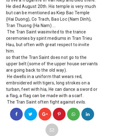
He died August 20th. His temple is very much 
but can be mentioned as Kiep Bac Temple 
(Hai Duong), Co Trach, Bao Loc (Nam Dinh), 
Tran Thuong (Ha Nam) ...

 The Tran Saint wasinvited to the trance 
ceremonies by spirit mediums in Tran Trieu 
Hau, but often with great respect to invite 
him.

so that the Tran Saint does not go to the 
upper belt (some of the upper house servants 
are going back to the old way).

 He dwells in a uniform that wears red, 
embroidered with tigers, long strokes on a 
turban, feet with hia, He can dance a sword or 
a flag, a flag can be made with a scarf.

 The Tran Saint often fight against evils.