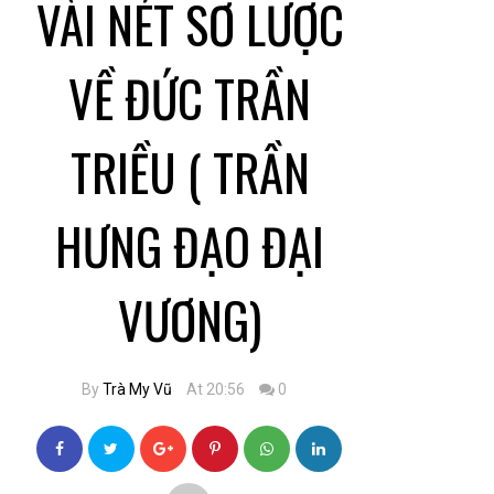
VÀI NÉT SƠ LƯỢC
VỀ ĐỨC TRẦN
TRIỀU ( TRẦN
HƯNG ĐẠO ĐẠI
VƯƠNG)
By
Trà My Vũ
At 20:56
0