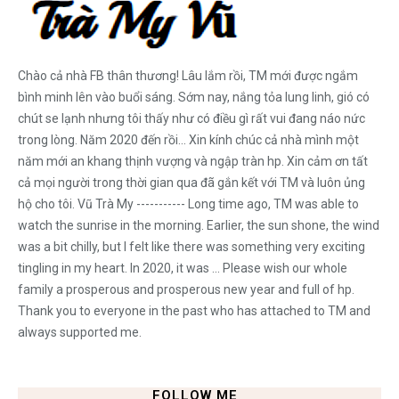
Chào cả nhà FB thân thương! Lâu lắm rồi, TM mới được ngắm
bình minh lên vào buổi sáng. Sớm nay, nắng tỏa lung linh, gió có
chút se lạnh nhưng tôi thấy như có điều gì rất vui đang náo nức
trong lòng. Năm 2020 đến rồi... Xin kính chúc cả nhà mình một
năm mới an khang thịnh vượng và ngập tràn hp. Xin cảm ơn tất
cả mọi người trong thời gian qua đã gắn kết với TM và luôn ủng
hộ cho tôi. Vũ Trà My ----------- Long time ago, TM was able to
watch the sunrise in the morning. Earlier, the sun shone, the wind
was a bit chilly, but I felt like there was something very exciting
tingling in my heart. In 2020, it was ... Please wish our whole
family a prosperous and prosperous new year and full of hp.
Thank you to everyone in the past who has attached to TM and
always supported me.
FOLLOW ME