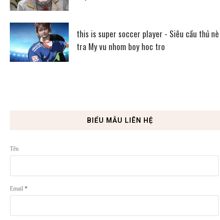
this is super soccer player - Siêu cầu thủ nè
tra My vu nhom boy hoc tro
BIỂU MẪU LIÊN HỆ
Tên
Email
*