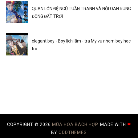
QUAN LỚN ĐỆ NGŨ TUẦN TRANH VÀ NỖI OAN RUNG
ĐỘNG ĐẤT TRỜI
elegant boy - Boy lịch lãm - tra My vu nhom boy hoc
tro
COPYRIGHT ©
2026
MÙA HOA BÁCH HỢP.
MADE WITH
❤
BY
ODDTHEMES