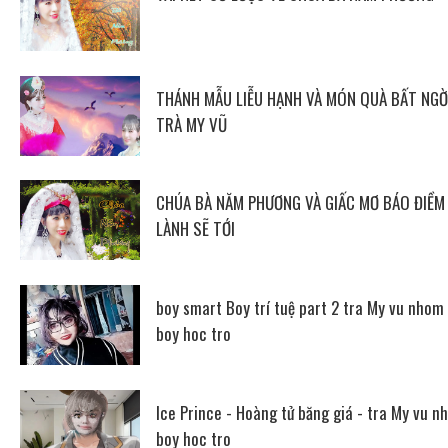
THÁNH MẪU LIỄU HẠNH VÀ MÓN QUÀ BẤT NGỜ
TRÀ MY VŨ
CHÚA BÀ NĂM PHƯƠNG VÀ GIẤC MƠ BÁO ĐIỀM
LÀNH SẼ TỚI
boy smart Boy trí tuệ part 2 tra My vu nhom
boy hoc tro
Ice Prince - Hoàng tử băng giá - tra My vu n
boy hoc tro