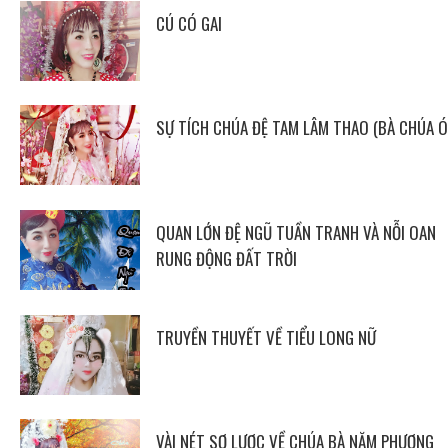
CÚ CÓ GAI
SỰ TÍCH CHÚA ĐỆ TAM LÂM THAO (BÀ CHÚA Ó
QUAN LỚN ĐỆ NGŨ TUẦN TRANH VÀ NỖI OAN
RUNG ĐỘNG ĐẤT TRỜI
TRUYỀN THUYẾT VỀ TIỂU LONG NỮ
VÀI NÉT SƠ LƯỢC VỀ CHÚA BÀ NĂM PHƯƠNG