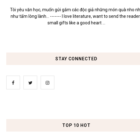
Tôi yêu văn học, muốn gửi gắm các độc giả những món quà nho n
như tấm lòng lành... ------- I love literature, want to send the reade
small gifts like a good heart ...
STAY CONNECTED
TOP 10 HOT