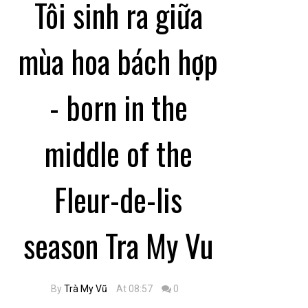
Tôi sinh ra giữa
mùa hoa bách hợp
- born in the
middle of the
Fleur-de-lis
season Tra My Vu
By
Trà My Vũ
At 08:57
0