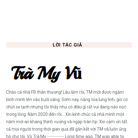
LỜI TÁC GIẢ
Chào cả nhà FB thân thương! Lâu lắm rồi, TM mới được ngắm
bình minh lên vào buổi sáng. Sớm nay, nắng tỏa lung linh, gió có
chút se lạnh nhưng tôi thấy như có điều gì rất vui đang náo nức
trong lòng. Năm 2020 đến rồi... Xin kính chúc cả nhà mình một
năm mới an khang thịnh vượng và ngập tràn hp. Xin cảm ơn tất
cả mọi người trong thời gian qua đã gắn kết với TM và luôn ủng
hộ cho tôi. Vũ Trà My ----------- Long time ago, TM was able to