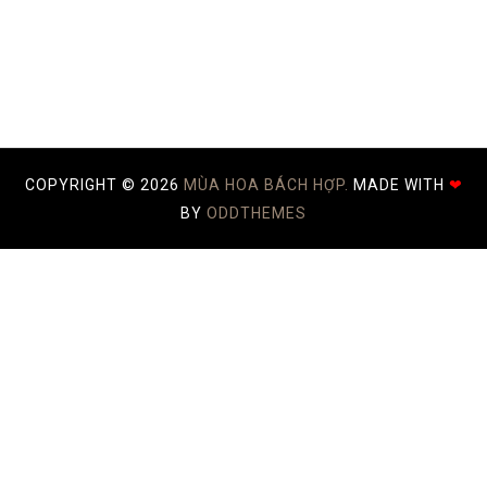
COPYRIGHT ©
2026
MÙA HOA BÁCH HỢP.
MADE WITH
❤
BY
ODDTHEMES